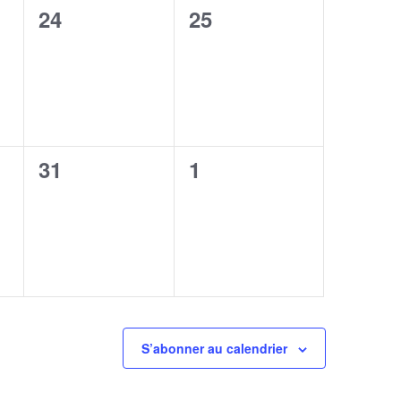
0
0
24
25
,
évènement,
évènement,
0
0
31
1
,
évènement,
évènement,
S’abonner au calendrier