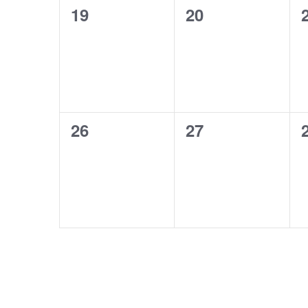
0
0
19
20
évènement,
évènement,
0
0
26
27
évènement,
évènement,