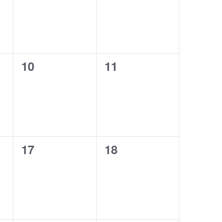
0
0
10
11
,
évènement,
évènement,
0
0
17
18
,
évènement,
évènement,