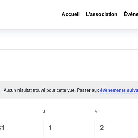
Accueil
L’association
Événe
Aucun résultat trouvé pour cette vue. Passer aux
évènements suiv
Notice
RCREDI
J
JEUDI
V
VENDREDI
0
0
0
31
1
2
évènement,
évènement,
évènement