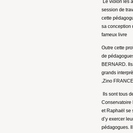
Le violon les a
session de tra
cette pédagogu
sa conception n
fameux livre
Outre cette pro
de pédagogue
BERNARD. Ils o
grands interp
,Zino FRANCES
Ils sont tous 
Conservatoire 
et Raphaël se 
d’y exercer leu
pédagogues. Il