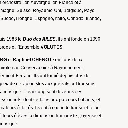
 orchestre : en Auvergne, en France et à
llemagne, Suisse, Royaume-Uni, Belgique, Pays-
 Suède, Hongrie, Espagne, Italie, Canada, Irlande,
puis 1983 le
Duo des AILES.
Ils ont fondé en 1990
ordes et l’Ensemble
VOLUTES
.
ERG
et
Raphaël CHENOT
sont tous deux
e violon au Conservatoire à Rayonnement
ermont-Ferrand. Ils ont formé depuis plus de
pléiade de violonistes auxquels ils ont transmis
 la musique. Beaucoup sont devenus des
ssionnels ,dont certains aux parcours brillants, et
mateurs éclairés. Ils ont à coeur de transmettre au
 leurs élèves la dimension humaniste , joyeuse et
 musique.