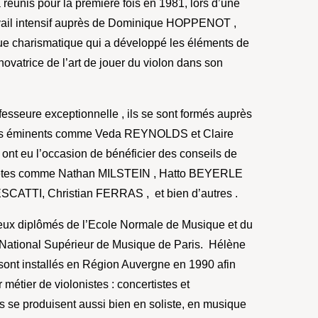
 réunis pour la première fois en 1981, lors d’une
vail intensif auprès de Dominique HOPPENOT ,
e charismatique qui a développé les éléments de
ovatrice de l’art de jouer du violon dans son
fesseure exceptionnelle , ils se sont formés auprès
s éminents comme Veda REYNOLDS et Claire
nt eu l’occasion de bénéficier des conseils de
rètes comme Nathan MILSTEIN , Hatto BEYERLE
CATTI, Christian FERRAS , et bien d’autres .
deux diplômés de l’Ecole Normale de Musique et du
National Supérieur de Musique de Paris. Hélène
sont installés en Région Auvergne en 1990 afin
r métier de violonistes : concertistes et
s se produisent aussi bien en soliste, en musique