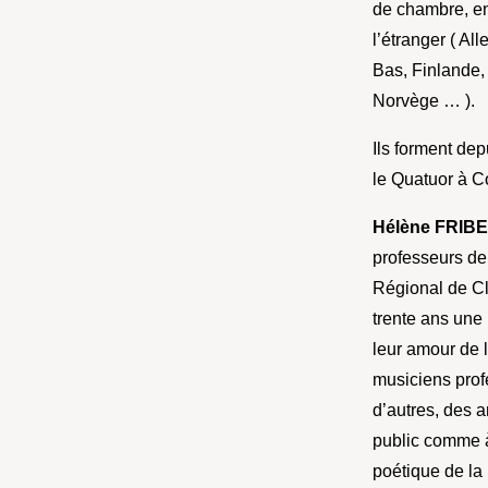
de chambre, en
l’étranger ( A
Bas, Finlande,
Norvège … ).
Ils forment de
le Quatuor à C
Hélène FRIB
professeurs d
Régional de Cl
trente ans une 
leur amour de
musiciens profe
d’autres, des a
public comme à
poétique de la