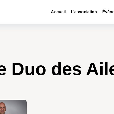
Accueil
L’association
Événe
e Duo des Ail